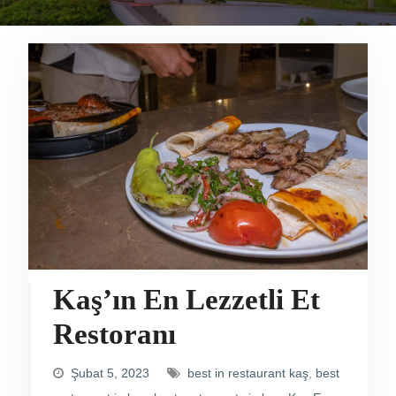
Kaş’ın En Lezzetli Et
Restoranı
Şubat 5, 2023
best in restaurant kaş
,
best