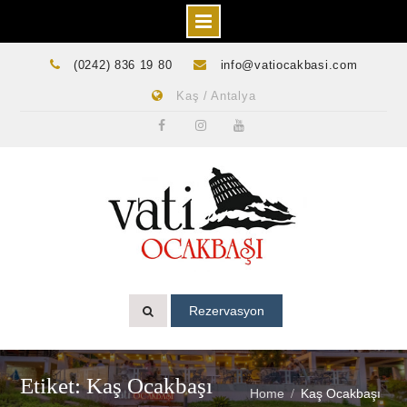
Skip
(0242) 836 19 80
info@vatiocakbasi.com
to
Kaş / Antalya
content
Facebook
Instagram
Youtube
Rezervasyon
Etiket: Kaş Ocakbaşı
Home
Kaş Ocakbaşı