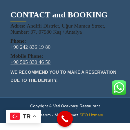
CONTACT and BOOKING
Adres:
Andifli District, Uğur Mumcu Street,
Number: 37, 07580 Kaş / Antalya
Phone:
+90 242 836 19 80
Mobile Phone:
+90 505 830 46 50
WE RECOMMEND YOU TO MAKE A RESERVATION
DUE TO THE DENSITY.
Copyright © Vati Ocakbaşı Restaurant
Web Tasarım - Murat Ölmez
SEO Uzmanı
TR