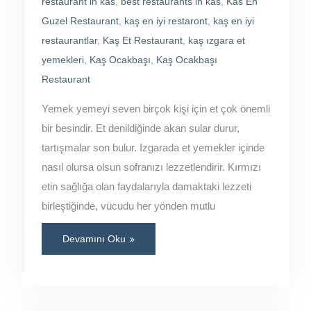
restaurant in kas
,
best restaurants in kas
,
Kas En
Guzel Restaurant
,
kaş en iyi restaront
,
kaş en iyi
restaurantlar
,
Kaş Et Restaurant
,
kaş ızgara et
yemekleri
,
Kaş Ocakbaşı
,
Kaş Ocakbaşı
Restaurant
Yemek yemeyi seven birçok kişi için et çok önemli
bir besindir. Et denildiğinde akan sular durur,
tartışmalar son bulur. Izgarada et yemekler içinde
nasıl olursa olsun sofranızı lezzetlendirir. Kırmızı
etin sağlığa olan faydalarıyla damaktaki lezzeti
birleştiğinde, vücudu her yönden mutlu
Devamını Oku