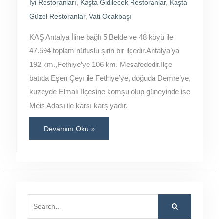
İyi Restoranları
,
Kaşta Gidilecek Restoranlar
,
Kaşta
Güzel Restoranlar
,
Vati Ocakbaşı
KAŞ Antalya İline bağlı 5 Belde ve 48 köyü ile
47.594 toplam nüfuslu şirin bir ilçedir.Antalya’ya
192 km.,Fethiye’ye 106 km. Mesafededir.İlçe
batıda Eşen Çeyı ile Fethiye’ye, doğuda Demre’ye,
kuzeyde Elmalı İlçesine komşu olup güneyinde ise
Meis Adası ile karsı karşıyadır.
Devamını Oku
Search
for: