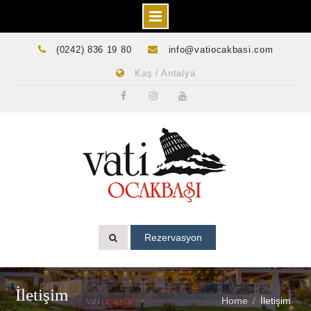
Skip
(0242) 836 19 80
info@vatiocakbasi.com
to
Kaş / Antalya
content
Facebook
Instagram
Youtube
Rezervasyon
İletişim
Home
İletişim