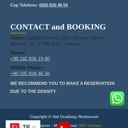
Cep Telefonu:
0505 830 46 50
CONTACT and BOOKING
Adres:
Andifli District, Uğur Mumcu Street,
Number: 37, 07580 Kaş / Antalya
Phone:
+90 242 836 19 80
Mobile Phone:
+90 505 830 46 50
WE RECOMMEND YOU TO MAKE A RESERVATION
DUE TO THE DENSITY.
Copyright © Vati Ocakbaşı Restaurant
Web Tasarım - Murat Ölmez
SEO Uzmanı
TR