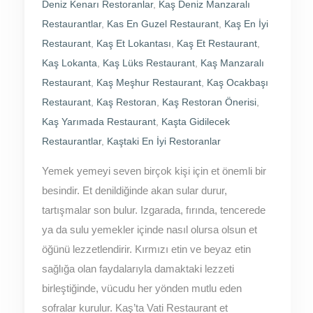
Deniz Kenarı Restoranlar
,
Kaş Deniz Manzaralı
Restaurantlar
,
Kas En Guzel Restaurant
,
Kaş En İyi
Restaurant
,
Kaş Et Lokantası
,
Kaş Et Restaurant
,
Kaş Lokanta
,
Kaş Lüks Restaurant
,
Kaş Manzaralı
Restaurant
,
Kaş Meşhur Restaurant
,
Kaş Ocakbaşı
Restaurant
,
Kaş Restoran
,
Kaş Restoran Önerisi
,
Kaş Yarımada Restaurant
,
Kaşta Gidilecek
Restaurantlar
,
Kaştaki En İyi Restoranlar
Yemek yemeyi seven birçok kişi için et önemli bir
besindir. Et denildiğinde akan sular durur,
tartışmalar son bulur. Izgarada, fırında, tencerede
ya da sulu yemekler içinde nasıl olursa olsun et
öğünü lezzetlendirir. Kırmızı etin ve beyaz etin
sağlığa olan faydalarıyla damaktaki lezzeti
birleştiğinde, vücudu her yönden mutlu eden
sofralar kurulur. Kaş’ta Vati Restaurant et