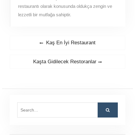
restaurantı olarak konusunda oldukça zengin ve
lezzetli bir mutfağa sahiptir.
Yazı
Previous
Kaş En İyi Restaurant
gezinmesi
post:
Next
Kaşta Gidilecek Restoranlar
post:
Search
for: