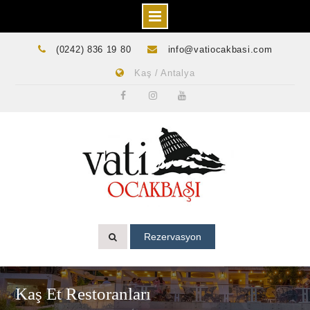
Skip
(0242) 836 19 80
info@vatiocakbasi.com
to
Kaş / Antalya
content
Facebook
Instagram
Youtube
Rezervasyon
Kaş Et Restoranları